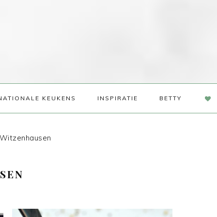
NAV
NATIONALE KEUKENS
INSPIRATIE
BETTY
SOC
ME
a Witzenhausen
USEN