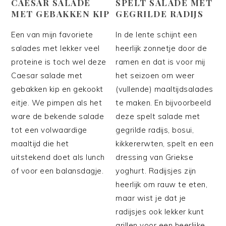
CAESAR SALADE
SPELT SALADE MET
MET GEBAKKEN KIP
GEGRILDE RADIJS
Een van mijn favoriete
In de lente schijnt een
salades met lekker veel
heerlijk zonnetje door de
proteine is toch wel deze
ramen en dat is voor mij
Caesar salade met
het seizoen om weer
gebakken kip en gekookt
(vullende) maaltijdsalades
eitje. We pimpen als het
te maken. En bijvoorbeeld
ware de bekende salade
deze spelt salade met
tot een volwaardige
gegrilde radijs, bosui,
maaltijd die het
kikkererwten, spelt en een
uitstekend doet als lunch
dressing van Griekse
of voor een balansdagje.
yoghurt. Radijsjes zijn
heerlijk om rauw te eten,
maar wist je dat je
radijsjes ook lekker kunt
grillen voor een heerlijke