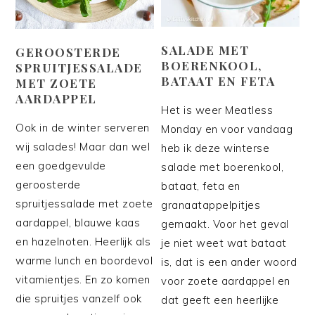
SALADE MET
GEROOSTERDE
BOERENKOOL,
SPRUITJESSALADE
BATAAT EN FETA
MET ZOETE
AARDAPPEL
Het is weer Meatless
Ook in de winter serveren
Monday en voor vandaag
wij salades! Maar dan wel
heb ik deze winterse
een goedgevulde
salade met boerenkool,
geroosterde
bataat, feta en
spruitjessalade met zoete
granaatappelpitjes
aardappel, blauwe kaas
gemaakt. Voor het geval
en hazelnoten. Heerlijk als
je niet weet wat bataat
warme lunch en boordevol
is, dat is een ander woord
vitamientjes. En zo komen
voor zoete aardappel en
die spruitjes vanzelf ook
dat geeft een heerlijke