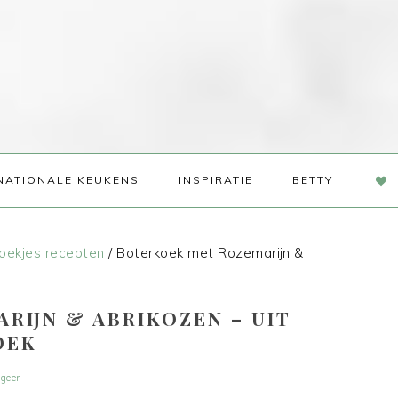
NAV
NATIONALE KEUKENS
INSPIRATIE
BETTY
SOC
ME
oekjes recepten
/
Boterkoek met Rozemarijn &
RIJN & ABRIKOZEN – UIT
OEK
geer