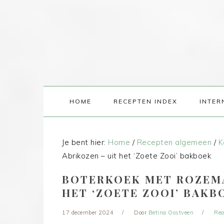
HOME
RECEPTEN INDEX
INTER
Je bent hier:
Home
/
Recepten algemeen
/
K
Abrikozen – uit het ‘Zoete Zooi’ bakboek
BOTERKOEK MET ROZEMA
HET ‘ZOETE ZOOI’ BAKB
17 december 2024
Door
Betina Oostveen
Rea