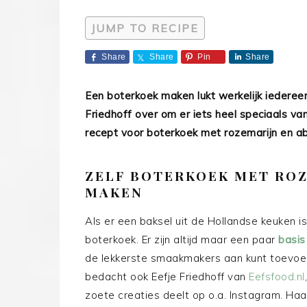
JUMP TO RECIPE
Share
Share
Pin
Share
Een boterkoek maken lukt werkelijk iederee
Friedhoff over om er iets heel speciaals va
recept voor boterkoek met rozemarijn en ab
ZELF BOTERKOEK MET ROZ
MAKEN
Als er een baksel uit de Hollandse keuken is
boterkoek. Er zijn altijd maar een paar
basis
de lekkerste smaakmakers aan kunt toevoege
bedacht ook Eefje Friedhoff van
Eefsfood.nl
zoete creaties deelt op o.a. Instagram. Haa