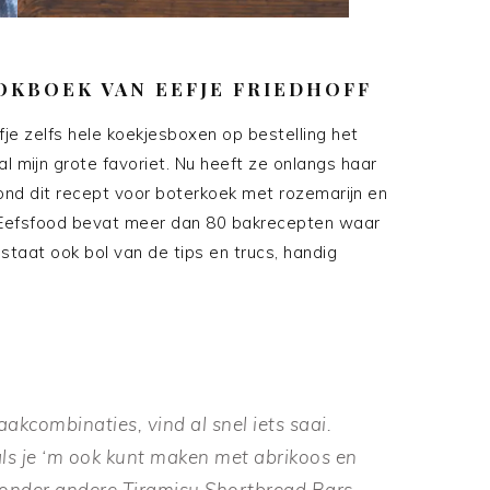
OOKBOEK VAN EEFJE FRIEDHOFF
je zelfs hele koekjesboxen op bestelling het
l mijn grote favoriet. Nu heeft ze onlangs haar
ond dit recept voor boterkoek met rozemarijn en
Eefsfood bevat meer dan 80 bakrecepten waar
taat ook bol van de tips en trucs, handig
aakcombinaties, vind al snel iets saai.
 je ‘m ook kunt maken met abrikoos en
 onder andere Tiramisu Shortbread Bars,