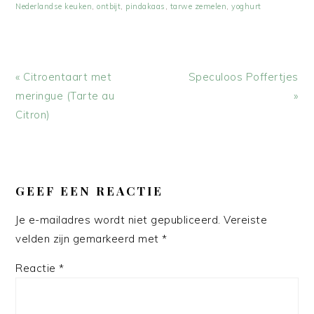
Nederlandse keuken
,
ontbijt
,
pindakaas
,
tarwe zemelen
,
yoghurt
Vorig
Volgend
« Citroentaart met
Speculoos Poffertjes
bericht:
bericht:
meringue (Tarte au
»
Citron)
LEES
INTERACTIES
GEEF EEN REACTIE
Je e-mailadres wordt niet gepubliceerd.
Vereiste
velden zijn gemarkeerd met
*
Reactie
*