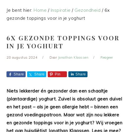
Je bent hier:
Home
/
Inspiratie
/
Gezondheid
/
6x
gezonde toppings voor in je yoghurt
6X GEZONDE TOPPINGS VOOR
IN JE YOGHURT
28 augustus 2024
Door
Jonathan Klaassen
Reageer
Share
Share
Pin
Share
Niets lekkerder én gezonder dan een schaaltje
(plantaardige) yoghurt. Zuivel is absoluut geen duivel
en het past – als je geen allergie hebt – binnen een
gezond voedingspatroon. Maar wat zijn nou lekkere
en gezonde toppings voor in je yoghurt? Wij vroegen
het aan huisdiëtist Jonathan Klaassen. Lees je mee?