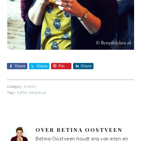
Share
Share
Pin
Share
Category:
Events
Tags:
koffie
,
nespresso
OVER
BETINA OOSTVEEN
Betina Oostveen houdt erg van eten en