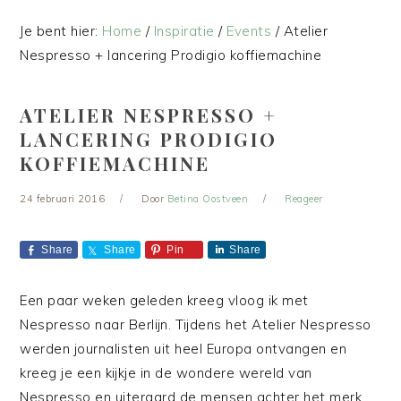
Je bent hier:
Home
/
Inspiratie
/
Events
/
Atelier
Nespresso + lancering Prodigio koffiemachine
ATELIER NESPRESSO +
LANCERING PRODIGIO
KOFFIEMACHINE
24 februari 2016
Door
Betina Oostveen
Reageer
Share
Share
Pin
Share
Een paar weken geleden kreeg vloog ik met
Nespresso naar Berlijn. Tijdens het Atelier Nespresso
werden journalisten uit heel Europa ontvangen en
kreeg je een kijkje in de wondere wereld van
Nespresso en uiteraard de mensen achter het merk.