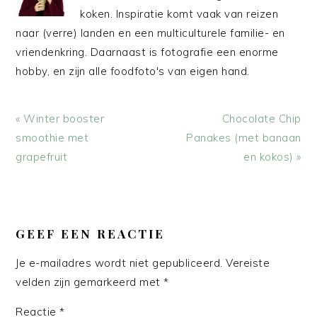
koken. Inspiratie komt vaak van reizen
naar (verre) landen en een multiculturele familie- en
vriendenkring. Daarnaast is fotografie een enorme
hobby, en zijn alle foodfoto's van eigen hand.
Vorig
Volgend
« Winter booster
Chocolate Chip
bericht:
bericht:
smoothie met
Panakes (met banaan
grapefruit
en kokos) »
LEES
INTERACTIES
GEEF EEN REACTIE
Je e-mailadres wordt niet gepubliceerd.
Vereiste
velden zijn gemarkeerd met
*
Reactie
*