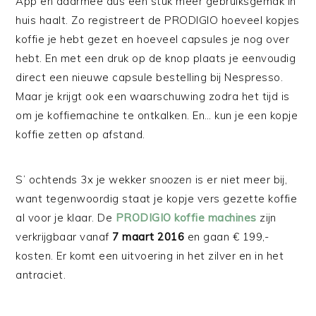
App en daarmee dus een stuk meer gebruiksgemak in
huis haalt. Zo registreert de PRODIGIO hoeveel kopjes
koffie je hebt gezet en hoeveel capsules je nog over
hebt. En met een druk op de knop plaats je eenvoudig
direct een nieuwe capsule bestelling bij Nespresso.
Maar je krijgt ook een waarschuwing zodra het tijd is
om je koffiemachine te ontkalken. En… kun je een kopje
koffie zetten op afstand.
S’ ochtends 3x je wekker
snoozen
is er niet meer bij,
want tegenwoordig staat je kopje vers gezette koffie
al voor je klaar. De
PRODIGIO koffie machines
zijn
verkrijgbaar vanaf
7 maart 2016
en gaan € 199,-
kosten. Er komt een uitvoering in het zilver en in het
antraciet.