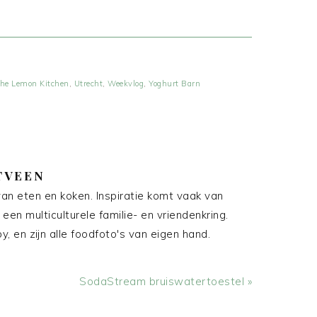
he Lemon Kitchen
,
Utrecht
,
Weekvlog
,
Yoghurt Barn
TVEEN
an eten en koken. Inspiratie komt vaak van
 een multiculturele familie- en vriendenkring.
, en zijn alle foodfoto's van eigen hand.
Volgend
SodaStream bruiswatertoestel »
bericht: