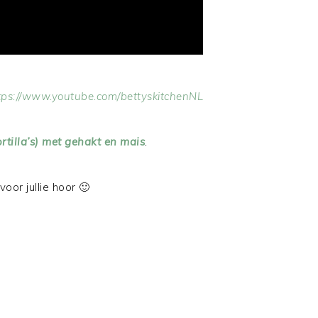
tps://www.youtube.com/bettyskitchenNL
ortilla’s) met gehakt en mais
.
voor jullie hoor 🙂