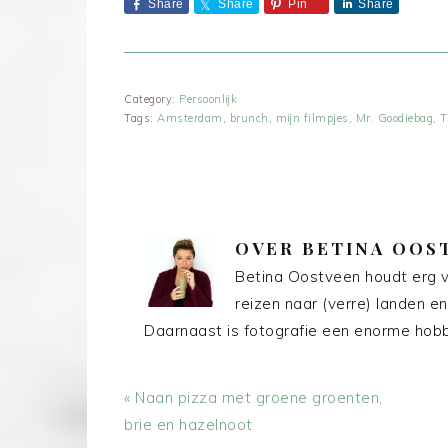
Share
Share
Pin
Share
Category:
Persoonlijk
Tags:
Amsterdam
,
brunch
,
mijn filmpjes
,
Mr. Goodiebag
,
T
OVER
BETINA OOS
Betina Oostveen houdt erg v
reizen naar (verre) landen en
Daarnaast is fotografie een enorme hobby
Vorig
« Naan pizza met groene groenten,
bericht:
brie en hazelnoot