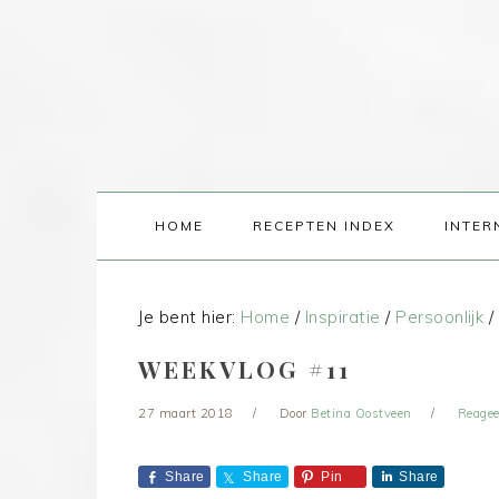
HOME
RECEPTEN INDEX
INTER
Je bent hier:
Home
/
Inspiratie
/
Persoonlijk
/
WEEKVLOG #11
27 maart 2018
Door
Betina Oostveen
Reagee
Share
Share
Pin
Share