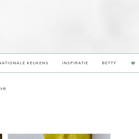
NAV
NATIONALE KEUKENS
INSPIRATIE
BETTY
SOC
ME
ove