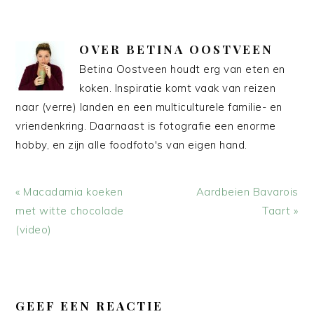
OVER
BETINA OOSTVEEN
Betina Oostveen houdt erg van eten en
koken. Inspiratie komt vaak van reizen
naar (verre) landen en een multiculturele familie- en
vriendenkring. Daarnaast is fotografie een enorme
hobby, en zijn alle foodfoto's van eigen hand.
Vorig
Volgend
« Macadamia koeken
Aardbeien Bavarois
bericht:
bericht:
met witte chocolade
Taart »
(video)
LEES
INTERACTIES
GEEF EEN REACTIE