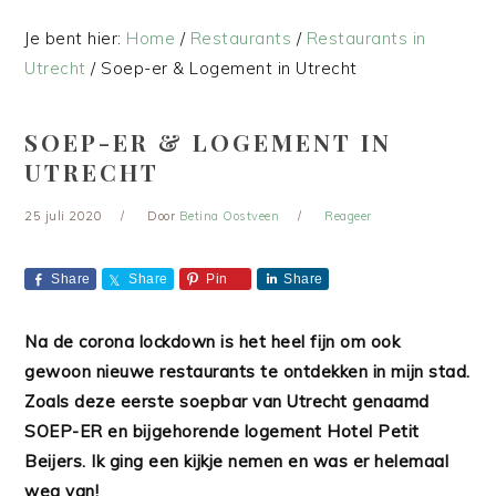
Je bent hier:
Home
/
Restaurants
/
Restaurants in
Utrecht
/
Soep-er & Logement in Utrecht
SOEP-ER & LOGEMENT IN
UTRECHT
25 juli 2020
Door
Betina Oostveen
Reageer
Share
Share
Pin
Share
Na de corona lockdown is het heel fijn om ook
gewoon nieuwe restaurants te ontdekken in mijn stad.
Zoals deze eerste soepbar van Utrecht genaamd
SOEP-ER en bijgehorende logement Hotel Petit
Beijers. Ik ging een kijkje nemen en was er helemaal
weg van!