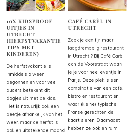
10X KIDSPROOF
CAFÉ CARÈL IN
UITJES IN
UTRECHT
UTRECHT
Zoek je een fijn maar
(HERFSTVAKANTIE
TIPS MET
laagdrempelig restaurant
KINDEREN)
in Utrecht ? Bij Café Carèl
aan de Voorstraat waan
De herfstvakantie is
je je voor heel eventje in
inmiddels alweer
Parijs. Deze plek is een
begonnen en voor veel
combinatie van een cafe,
ouders betekent dit
bistro en restaurant en
dagjes uit met de kids.
waar (kleine) typische
Het is natuurlijk ook een
Franse gerechten de
beetje afhankelijk van het
kaart sieren. Daarnaast
weer, maar de herfst is
hebben ze ook en ruim
ook en uitstekende maand