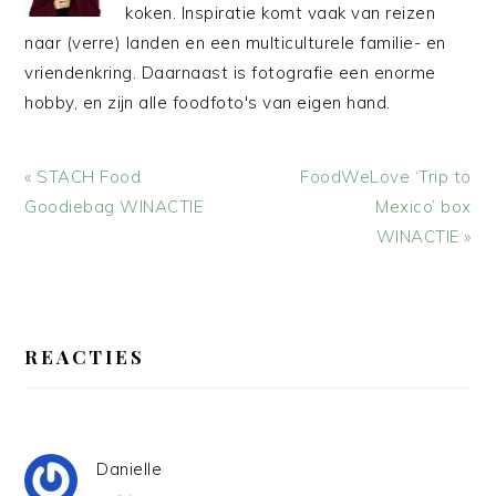
koken. Inspiratie komt vaak van reizen
naar (verre) landen en een multiculturele familie- en
vriendenkring. Daarnaast is fotografie een enorme
hobby, en zijn alle foodfoto's van eigen hand.
Vorig
Volgend
« STACH Food
FoodWeLove ‘Trip to
bericht:
bericht:
Goodiebag WINACTIE
Mexico’ box
WINACTIE »
LEES
INTERACTIES
REACTIES
Danielle