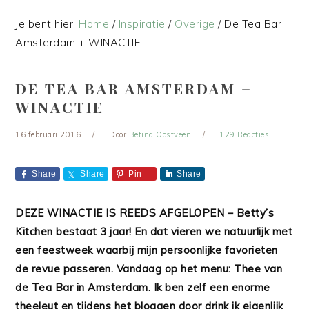
Je bent hier:
Home
/
Inspiratie
/
Overige
/
De Tea Bar
Amsterdam + WINACTIE
DE TEA BAR AMSTERDAM +
WINACTIE
16 februari 2016
Door
Betina Oostveen
129 Reacties
Share
Share
Pin
Share
DEZE WINACTIE IS REEDS AFGELOPEN – Betty’s
Kitchen bestaat 3 jaar! En dat vieren we natuurlijk met
een feestweek waarbij mijn persoonlijke favorieten
de revue passeren. Vandaag op het menu: Thee van
de Tea Bar in Amsterdam. Ik ben zelf een enorme
theeleut en tijdens het bloggen door drink ik eigenlijk