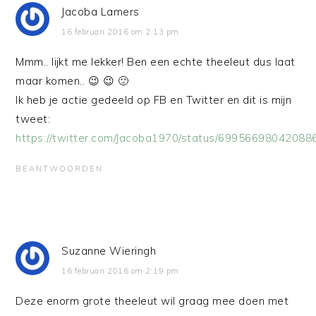
Jacoba Lamers
16 februari 2016 om 2:13 pm
Mmm.. lijkt me lekker! Ben een echte theeleut dus laat
maar komen.. 😉 😉 🙂
Ik heb je actie gedeeld op FB en Twitter en dit is mijn
tweet:
https://twitter.com/Jacoba1970/status/69956698042088
BEANTWOORDEN
Suzanne Wieringh
16 februari 2016 om 2:19 pm
Deze enorm grote theeleut wil graag mee doen met