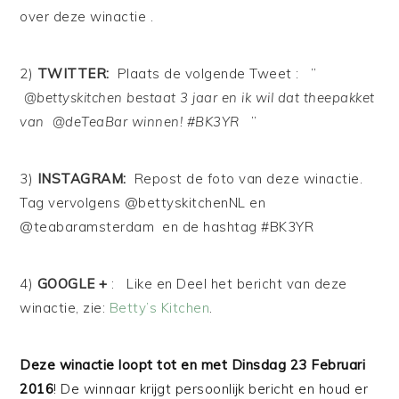
over deze winactie .
2)
TWITTER:
Plaats de
volgende Tweet : ”
@
bettyskitchen bestaat 3 jaar en ik wil dat theepakket
van @deTeaBar winnen! #BK3YR
”
3)
INSTAGRAM:
Repost de foto van deze winactie.
Tag vervolgens @bettyskitchenNL en
@teabaramsterdam en de hashtag #BK3YR
4)
GO
OGLE +
: Like en Deel het bericht van deze
winactie, zie:
Betty’s Kitchen
.
Deze winactie loopt tot en met
Dinsdag 23 Februari
2016
! De winnaar krijgt persoonlijk bericht en houd er