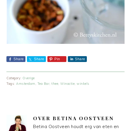
Share
Share
Pin
Share
Category:
Overige
Tags:
Amsterdam
,
Tea Bar
,
thee
,
Winactie
,
winkels
OVER
BETINA OOSTVEEN
Betina Oostveen houdt erg van eten en