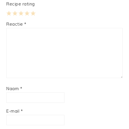
Recipe rating
1
2
3
4
5
Reactie
*
Star
Stars
Stars
Stars
Stars
Naam
*
E-mail
*