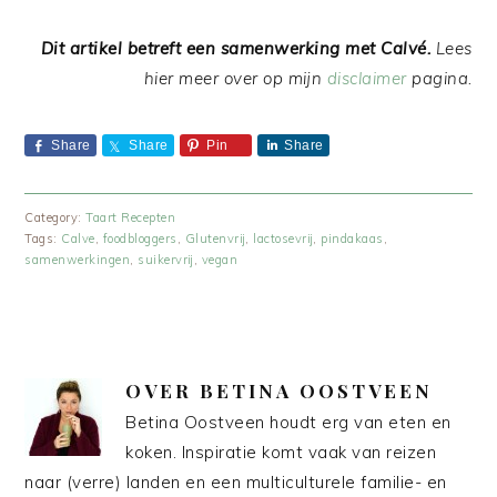
Dit artikel betreft een samenwerking met Calvé.
Lees
hier meer over op mijn
disclaimer
pagina.
Share
Share
Pin
Share
Category:
Taart Recepten
Tags:
Calve
,
foodbloggers
,
Glutenvrij
,
lactosevrij
,
pindakaas
,
samenwerkingen
,
suikervrij
,
vegan
OVER
BETINA OOSTVEEN
Betina Oostveen houdt erg van eten en
koken. Inspiratie komt vaak van reizen
naar (verre) landen en een multiculturele familie- en