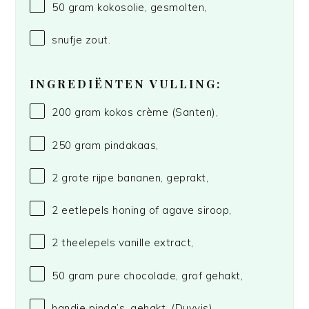
50 gram
kokosolie, gesmolten,
snufje zout.
INGREDIËNTEN VULLING:
200 gram
kokos crème (Santen),
250 gram
pindakaas,
2
grote rijpe bananen, geprakt,
2
eetlepels honing of agave siroop,
2
theelepels vanille extract,
50 gram
pure chocolade, grof gehakt,
handje pinda’s, gehakt.
(Duyvis)