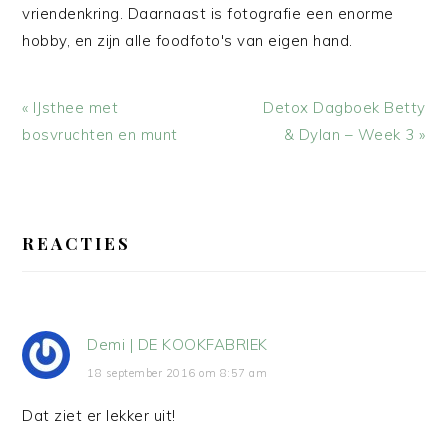
vriendenkring. Daarnaast is fotografie een enorme
hobby, en zijn alle foodfoto's van eigen hand.
Vorig
Volgend
« IJsthee met
Detox Dagboek Betty
bericht:
bericht:
bosvruchten en munt
& Dylan – Week 3 »
LEES
INTERACTIES
REACTIES
Demi | DE KOOKFABRIEK
18 september 2016 om 8:57 am
Dat ziet er lekker uit!