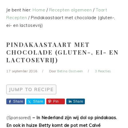
Je bent hier:
Home
/
Recepten algemeen
/
Taart
Recepten
/
Pindakaastaart met chocolade (gluten-,
ei- en lactosevrij)
PINDAKAASTAART MET
CHOCOLADE (GLUTEN-, EI- EN
LACTOSEVRIJ)
17 september 2016
Door
Betina Oostveen
3 Reacties
JUMP TO RECIPE
Share
Share
Pin
Share
(
Sponsored
)
– In Nederland zijn wij dol op pindakaas.
En ook in huize Betty komt de pot met Calvé