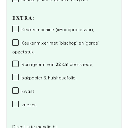
EXTRA:
Keukenmachine (=Foodprocessor),
Keukenmixer met ‘bischop’ en ‘garde’
opzetstuk,
Springvorm van
22 cm
doorsnede,
bakpapier & huishoudfolie,
kwast,
vriezer.
Direct in je mandje bij: