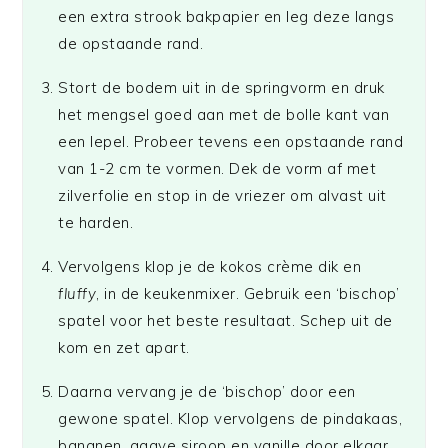
een extra strook bakpapier en leg deze langs
de opstaande rand.
Stort de bodem uit in de springvorm en druk
het mengsel goed aan met de bolle kant van
een lepel. Probeer tevens een opstaande rand
van 1-2 cm te vormen. Dek de vorm af met
zilverfolie en stop in de vriezer om alvast uit
te harden.
Vervolgens klop je de kokos crème dik en
fluffy
, in de keukenmixer. Gebruik een ‘bischop’
spatel voor het beste resultaat. Schep uit de
kom en zet apart.
Daarna vervang je de ‘bischop’ door een
gewone spatel. Klop vervolgens de pindakaas,
bananen, agave siroop en vanille door elkaar