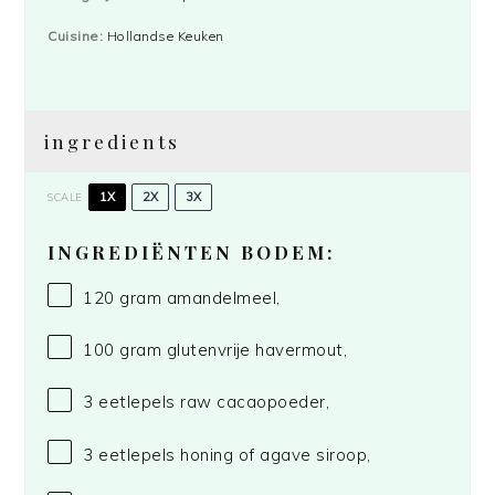
Cuisine:
Hollandse Keuken
ingredients
1X
2X
3X
SCALE
INGREDIËNTEN BODEM:
120 gram
amandelmeel,
100 gram
glutenvrije havermout,
3
eetlepels raw cacaopoeder,
3
eetlepels honing of agave siroop,