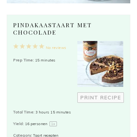
PINDAKAASTAART MET
CHOCOLADE
1
2
3
4
5
No reviews
Star
Stars
Stars
Stars
Stars
Prep Time:
15 minutes
PRINT RECIPE
Total Time:
3 hours 15 minutes
Yield:
16
personen
1
x
Category:
Taart recepten