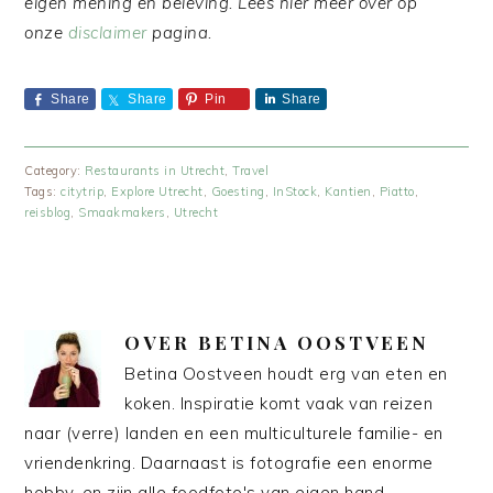
eigen mening en beleving. Lees hier meer over op
onze
disclaimer
pagina.
Share
Share
Pin
Share
Category:
Restaurants in Utrecht
,
Travel
Tags:
citytrip
,
Explore Utrecht
,
Goesting
,
InStock
,
Kantien
,
Piatto
,
reisblog
,
Smaakmakers
,
Utrecht
OVER
BETINA OOSTVEEN
Betina Oostveen houdt erg van eten en
koken. Inspiratie komt vaak van reizen
naar (verre) landen en een multiculturele familie- en
vriendenkring. Daarnaast is fotografie een enorme
hobby, en zijn alle foodfoto's van eigen hand.