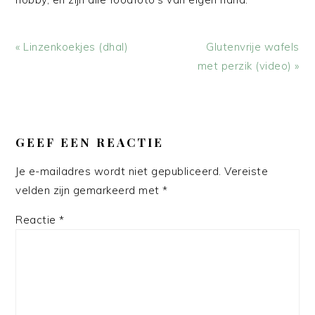
Vorig
Volgend
« Linzenkoekjes (dhal)
Glutenvrije wafels
bericht:
bericht:
met perzik (video) »
LEES
INTERACTIES
GEEF EEN REACTIE
Je e-mailadres wordt niet gepubliceerd.
Vereiste
velden zijn gemarkeerd met
*
Reactie
*