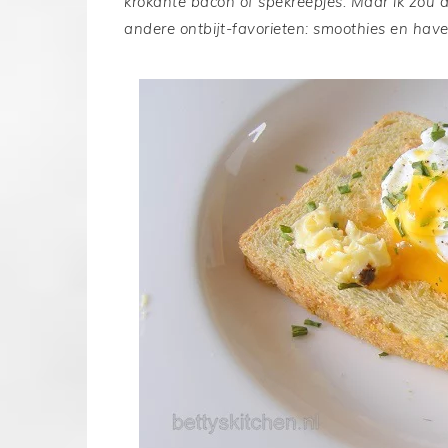
krokante bacon of spekreepjes. Maar ik zou d
andere ontbijt-favorieten: smoothies en ha