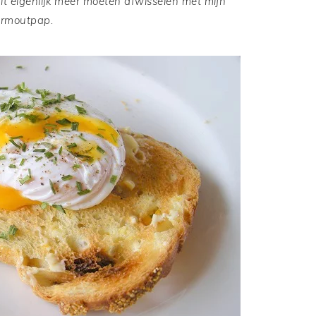
it eigenlijk meer moeten afwisselen met mijn
vermoutpap.