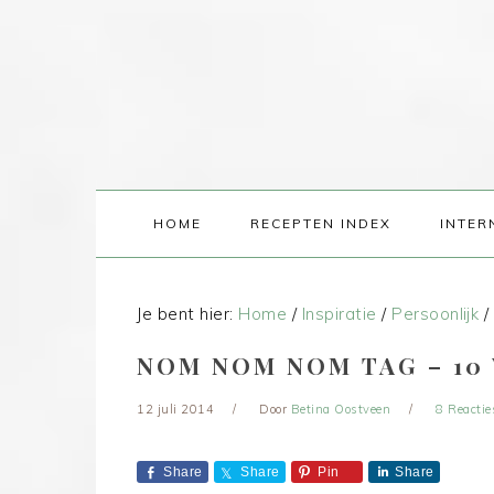
HOME
RECEPTEN INDEX
INTER
Je bent hier:
Home
/
Inspiratie
/
Persoonlijk
/
NOM NOM NOM TAG – 10
12 juli 2014
Door
Betina Oostveen
8 Reactie
Share
Share
Pin
Share