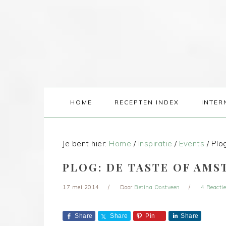
HOME
RECEPTEN INDEX
INTER
Je bent hier:
Home
/
Inspiratie
/
Events
/
Plog
PLOG: DE TASTE OF AMS
17 mei 2014
Door
Betina Oostveen
4 Reacti
Share
Share
Pin
Share