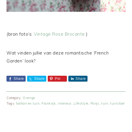
(bron foto’s:
Vintage Rose Brocante
)
Wat vinden jullie van deze romantische
‘French
Garden’
look?
Share
Share
Pin
Share
Category:
Overige
Tags:
balkon en tuin
,
Frankrijk
,
interieur
,
Lifestlyle
,
Parijs
,
tuin
,
tuinstoel