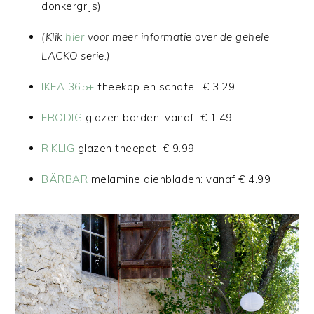
donkergrijs)
(Klik
hier
voor meer informatie over de gehele
LÄCKO serie.)
IKEA 365+
theekop en schotel: € 3.29
FRODIG
glazen borden: vanaf € 1.49
RIKLIG
glazen theepot: € 9.99
BÄRBAR
melamine dienbladen: vanaf € 4.99