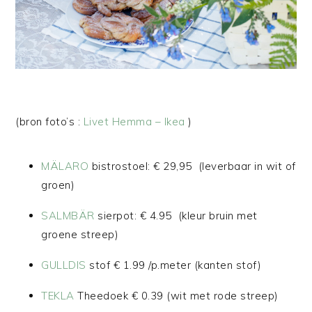
(bron foto’s :
Livet Hemma – Ikea
)
MÄLARO
bistrostoel: € 29,95 (leverbaar in wit of
groen)
SALMBÄR
sierpot: € 4.95 (kleur bruin met
groene streep)
GULLDIS
stof € 1.99 /p.meter (kanten stof)
TEKLA
Theedoek € 0.39 (wit met rode streep)