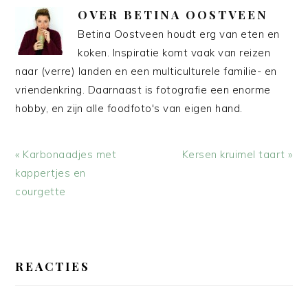
OVER
BETINA OOSTVEEN
Betina Oostveen houdt erg van eten en
koken. Inspiratie komt vaak van reizen
naar (verre) landen en een multiculturele familie- en
vriendenkring. Daarnaast is fotografie een enorme
hobby, en zijn alle foodfoto's van eigen hand.
Vorig
Volgend
« Karbonaadjes met
Kersen kruimel taart »
bericht:
bericht:
kappertjes en
courgette
LEES
INTERACTIES
REACTIES