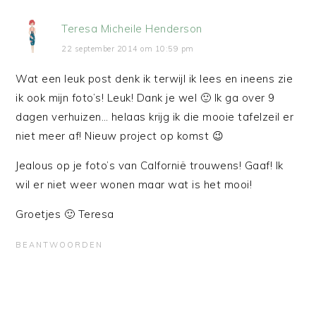
Teresa Micheile Henderson
22 september 2014 om 10:59 pm
Wat een leuk post denk ik terwijl ik lees en ineens zie
ik ook mijn foto’s! Leuk! Dank je wel 🙂 Ik ga over 9
dagen verhuizen… helaas krijg ik die mooie tafelzeil er
niet meer af! Nieuw project op komst 😉
Jealous op je foto’s van Calfornië trouwens! Gaaf! Ik
wil er niet weer wonen maar wat is het mooi!
Groetjes 🙂 Teresa
BEANTWOORDEN