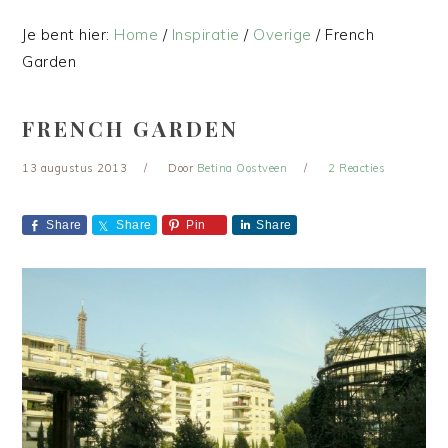
Je bent hier:
Home
/
Inspiratie
/
Overige
/
French
Garden
FRENCH GARDEN
13 augustus 2013
Door
Betina Oostveen
2 Reacties
Share
Share
Pin
Share