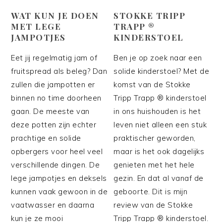
WAT KUN JE DOEN
STOKKE TRIPP
MET LEGE
TRAPP ®
JAMPOTJES
KINDERSTOEL
Eet jij regelmatig jam of
Ben je op zoek naar een
fruitspread als beleg? Dan
solide kinderstoel? Met de
zullen die jampotten er
komst van de Stokke
binnen no time doorheen
Tripp Trapp ® kinderstoel
gaan. De meeste van
in ons huishouden is het
deze potten zijn echter
leven niet alleen een stuk
prachtige en solide
praktischer geworden,
opbergers voor heel veel
maar is het ook dagelijks
verschillende dingen. De
genieten met het hele
lege jampotjes en deksels
gezin. En dat al vanaf de
kunnen vaak gewoon in de
geboorte. Dit is mijn
vaatwasser en daarna
review van de Stokke
kun je ze mooi
Tripp Trapp ® kinderstoel.