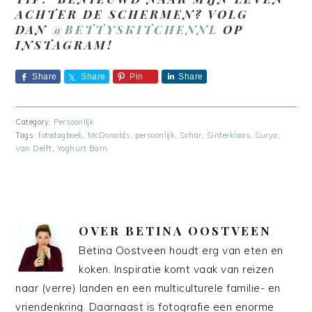
ACHTER DE SCHERMEN? VOLG
DAN
@BETTYSKITCHENNL
OP
INSTAGRAM!
Share
Share
Pin
Share
Category:
Persoonlijk
Tags:
fotodagboek
,
McDonalds
,
persoonlijk
,
Schär
,
Sinterklaas
,
Surya
,
Van Delft
,
Yoghurt Barn
OVER
BETINA OOSTVEEN
Betina Oostveen houdt erg van eten en
koken. Inspiratie komt vaak van reizen
naar (verre) landen en een multiculturele familie- en
vriendenkring. Daarnaast is fotografie een enorme