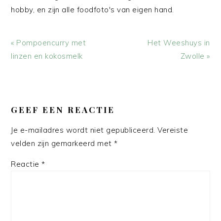
hobby, en zijn alle foodfoto's van eigen hand.
Vorig
Volgend
« Pompoencurry met
Het Weeshuys in
bericht:
bericht:
linzen en kokosmelk
Zwolle »
LEES
INTERACTIES
GEEF EEN REACTIE
Je e-mailadres wordt niet gepubliceerd.
Vereiste
velden zijn gemarkeerd met
*
Reactie
*