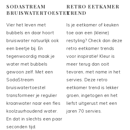
SODASTREAM
RETRO EETKAMER
BRUISWATERTOESTEL
TREND
Vier het leven met
Is je eetkamer of keuken
bubbels en daar hoort
toe aan een (kleine)
bruiswater natuurlijk ook
restyling? Check dan deze
een beetje bij. En
retro eetkamer trends
tegenwoordig maak je
voor inspiratie! Kleur is
water met bubbels
meer terug dan ooit
gewoon zelf. Met een
tevoren, met name in het
SodaStream
servies. Deze retro
bruiswatertoestel
eetkamer trend is lekker
transformeer je regulier
groen, ingetogen en het
kraanwater naar een fles
liefst uitgerust met een
koolzuurhoudend water.
jaren 70 servies.
En dat in slechts een paar
seconden tijd.