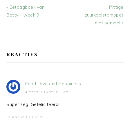
Vorig
Volgend
« Eetdagboek van
Pittige
bericht:
bericht:
Betty – week 9
zuurkoolstamppot
met sambal »
LEES
INTERACTIES
REACTIES
Food Love and Happiness
4 maart 2015 om 9:13 am
Super zeg! Gefeliciteerd!
BEANTWOORDEN