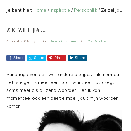
Je bent hier:
Home
/
Inspiratie
/
Persoonlijk
/
Ze zei ja…
ZE ZEI JA…
4 maart 2015
Door
Betina Oostveen
27 Reacties
Share
Share
Pin
Share
Vandaag even een wat andere blogpost als normaal..
het is eigenlijk meer een foto.. want een foto zegt
soms meer als duizend woorden.. en ik kan
momenteel ook een beetje moeilijk uit mijn woorden
komen…