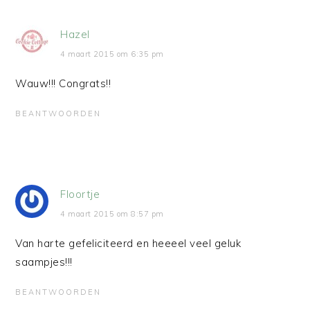
Hazel
4 maart 2015 om 6:35 pm
Wauw!!! Congrats!!
BEANTWOORDEN
Floortje
4 maart 2015 om 8:57 pm
Van harte gefeliciteerd en heeeel veel geluk
saampjes!!!
BEANTWOORDEN