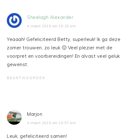
Sheelagh Alexander
4 maart 2015 om 10:25 am
Yeaaah! Gefeliciteerd Betty, superleuk! Ik ga deze
zomer trouwen, zo leuk 🙂 Veel plezier met de
voorpret en voorbereidingen! En alvast veel geluk
gewenst.
BEANTWOORDEN
Marjon
4 maart 2015 om 10:57 am
Leuk, gefeliciteerd samen!