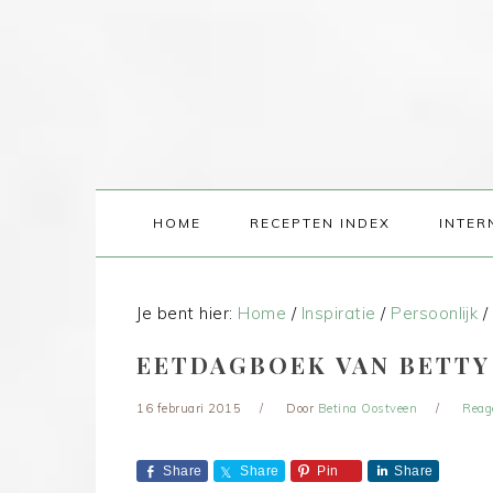
HOME
RECEPTEN INDEX
INTER
Je bent hier:
Home
/
Inspiratie
/
Persoonlijk
/
EETDAGBOEK VAN BETTY 
16 februari 2015
Door
Betina Oostveen
Reag
Share
Share
Pin
Share