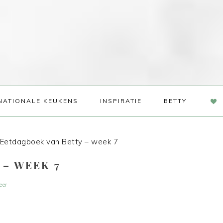
NAV
NATIONALE KEUKENS
INSPIRATIE
BETTY
SOC
ME
Eetdagboek van Betty – week 7
– WEEK 7
eer