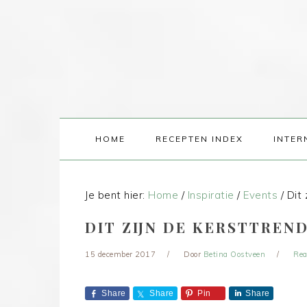
HOME
RECEPTEN INDEX
INTER
Je bent hier:
Home
/
Inspiratie
/
Events
/
Dit 
DIT ZIJN DE KERSTTREND
15 december 2017
Door
Betina Oostveen
Rea
Share
Share
Pin
Share