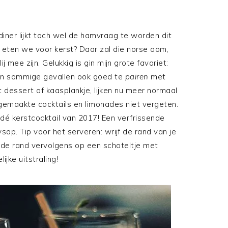
diner lijkt toch wel de hamvraag te worden dit
t eten we voor kerst? Daar zal die norse oom,
ij mee zijn. Gelukkig is gin mijn grote favoriet:
 in sommige gevallen ook goed te
pairen
met
t dessert of kaasplankje, lijken nu meer normaal
sgemaakte cocktails en limonades niet vergeten.
 dé kerstcocktail van 2017! Een verfrissende
ap. Tip voor het serveren: wrijf de rand van je
p de rand vervolgens op een schoteltje met
ijke uitstraling!