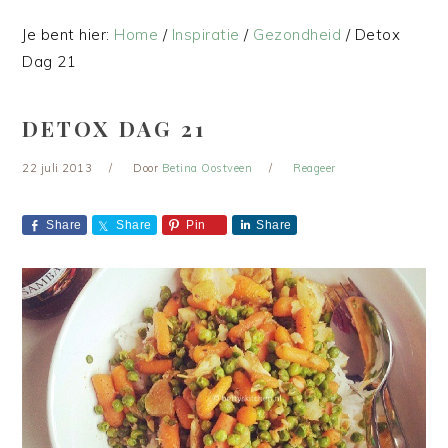
Je bent hier:
Home
/
Inspiratie
/
Gezondheid
/
Detox
Dag 21
DETOX DAG 21
22 juli 2013
Door
Betina Oostveen
Reageer
Share
Share
Pin
Share