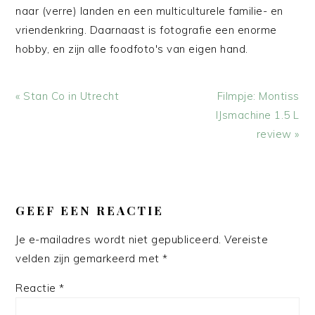
naar (verre) landen en een multiculturele familie- en
vriendenkring. Daarnaast is fotografie een enorme
hobby, en zijn alle foodfoto's van eigen hand.
Vorig
Volgend
« Stan Co in Utrecht
Filmpje: Montiss
bericht:
bericht:
IJsmachine 1.5 L
review »
LEES
INTERACTIES
GEEF EEN REACTIE
Je e-mailadres wordt niet gepubliceerd.
Vereiste
velden zijn gemarkeerd met
*
Reactie
*