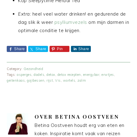
Kop Sleepytime Herbal Tea
Extra:
heel veel water drinken! en gedurende de
dag slik ik weer
psylliumvezels
om mijn darmen in
optimale conditie te krijgen.
Share
Share
Pin
Share
Category:
Gezondheid
Tags:
asperges
,
dadels
,
detox
,
detox recepten
,
energybar
,
erwtjes
,
geitenkaas
,
gojibessen
,
rijst
,
Vis
,
wortels
,
zalm
OVER
BETINA OOSTVEEN
Betina Oostveen houdt erg van eten en
koken. Inspiratie komt vaak van reizen