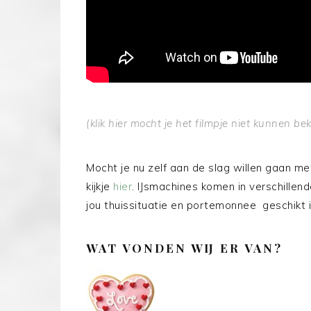
(klik
hier
mocht je het filmpje niet kunnen bek
Mocht je nu zelf aan de slag willen gaan m
kijkje
hier
. IJsmachines komen in verschillen
jou thuissituatie en portemonnee geschikt i
WAT VONDEN WIJ ER VAN?