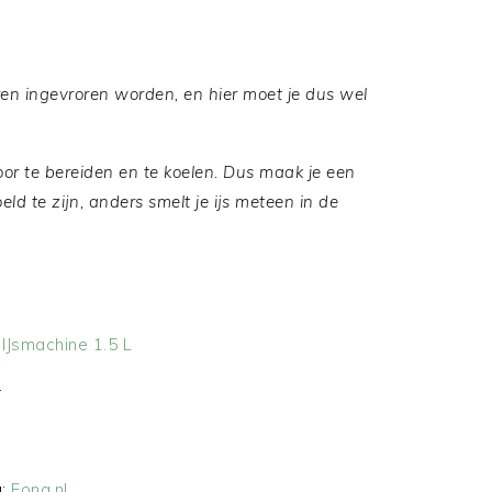
en ingevroren worden, en hier moet je dus wel
oor te bereiden en te koelen. Dus maak je een
ld te zijn, anders smelt je ijs meteen in de
IJsmachine 1.5 L
r
a:
Fonq.nl