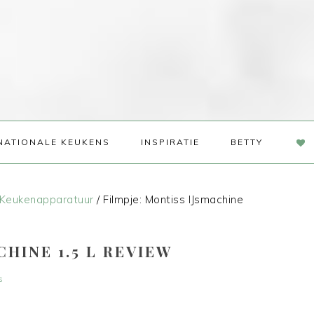
NAV
NATIONALE KEUKENS
INSPIRATIE
BETTY
SOC
ME
Keukenapparatuur
/
Filmpje: Montiss IJsmachine
CHINE 1.5 L REVIEW
s