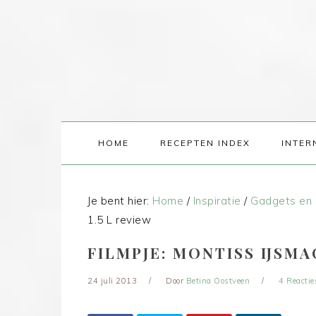
HOME
RECEPTEN INDEX
INTER
Je bent hier:
Home
/
Inspiratie
/
Gadgets en 
1.5 L review
FILMPJE: MONTISS IJSMA
24 juli 2013
Door
Betina Oostveen
4 Reactie