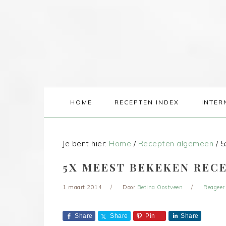
HOME
RECEPTEN INDEX
INTER
Je bent hier:
Home
/
Recepten algemeen
/
5x
5X MEEST BEKEKEN RECE
1 maart 2014
Door
Betina Oostveen
Reageer
Share
Share
Pin
Share