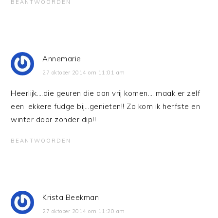
BEANTWOORDEN
Annemarie
27 oktober 2014 om 11:01 am
Heerlijk….die geuren die dan vrij komen…..maak er zelf
een lekkere fudge bij…genieten!! Zo kom ik herfste en
winter door zonder dip!!
BEANTWOORDEN
Krista Beekman
27 oktober 2014 om 11:20 am