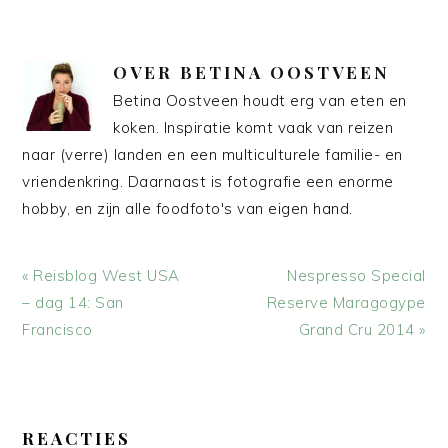
OVER
BETINA OOSTVEEN
Betina Oostveen houdt erg van eten en
koken. Inspiratie komt vaak van reizen
naar (verre) landen en een multiculturele familie- en
vriendenkring. Daarnaast is fotografie een enorme
hobby, en zijn alle foodfoto's van eigen hand.
Vorig
Volgend
« Reisblog West USA
Nespresso Special
bericht:
bericht:
– dag 14: San
Reserve Maragogype
Francisco
Grand Cru 2014 »
LEES
INTERACTIES
REACTIES