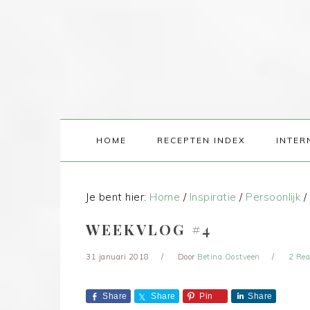
HOME
RECEPTEN INDEX
INTER
Je bent hier:
Home
/
Inspiratie
/
Persoonlijk
/
WEEKVLOG #4
31 januari 2018
Door
Betina Oostveen
2 Rea
Share
Share
Pin
Share