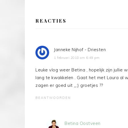
LEES
INTERACTIES
REACTIES
Janneke Nijhof - Driesten
1 februari 2018 om 6:49 pm
Leuke vlog weer Betina , hopelijk zijn jullie
lang te kwakkelen . Gaat het met Laura al 
zagen er goed uit _;) groetjes ??
BEANTWOORDEN
Betina Oostveen