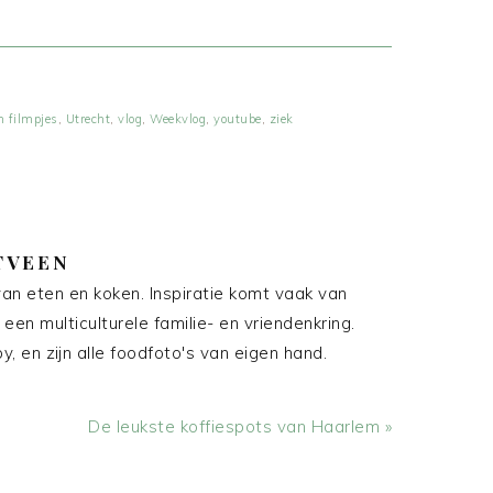
n filmpjes
,
Utrecht
,
vlog
,
Weekvlog
,
youtube
,
ziek
TVEEN
an eten en koken. Inspiratie komt vaak van
 een multiculturele familie- en vriendenkring.
, en zijn alle foodfoto's van eigen hand.
Volgend
De leukste koffiespots van Haarlem »
bericht: