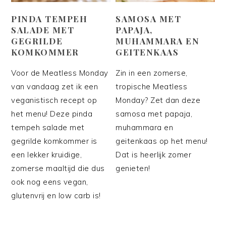
PINDA TEMPEH
SAMOSA MET
SALADE MET
PAPAJA,
GEGRILDE
MUHAMMARA EN
KOMKOMMER
GEITENKAAS
Voor de Meatless Monday
Zin in een zomerse,
van vandaag zet ik een
tropische Meatless
veganistisch recept op
Monday? Zet dan deze
het menu! Deze pinda
samosa met papaja,
tempeh salade met
muhammara en
gegrilde komkommer is
geitenkaas op het menu!
een lekker kruidige,
Dat is heerlijk zomer
zomerse maaltijd die dus
genieten!
ook nog eens vegan,
glutenvrij en low carb is!