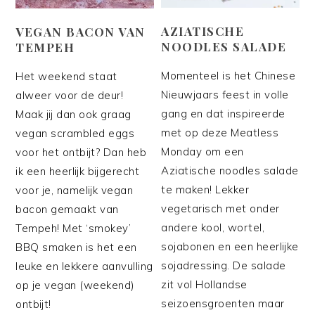
AZIATISCHE
VEGAN BACON VAN
NOODLES SALADE
TEMPEH
Momenteel is het Chinese
Het weekend staat
Nieuwjaars feest in volle
alweer voor de deur!
gang en dat inspireerde
Maak jij dan ook graag
met op deze Meatless
vegan scrambled eggs
Monday om een
voor het ontbijt? Dan heb
Aziatische noodles salade
ik een heerlijk bijgerecht
te maken! Lekker
voor je, namelijk vegan
vegetarisch met onder
bacon gemaakt van
andere kool, wortel,
Tempeh! Met ‘smokey’
sojabonen en een heerlijke
BBQ smaken is het een
sojadressing. De salade
leuke en lekkere aanvulling
zit vol Hollandse
op je vegan (weekend)
seizoensgroenten maar
ontbijt!