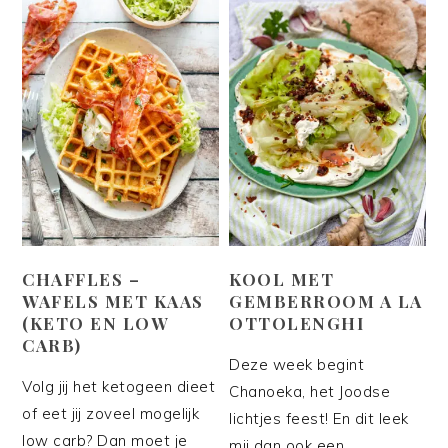
CHAFFLES –
KOOL MET
WAFELS MET KAAS
GEMBERROOM A LA
(KETO EN LOW
OTTOLENGHI
CARB)
Deze week begint
Volg jij het ketogeen dieet
Chanoeka, het Joodse
of eet jij zoveel mogelijk
lichtjes feest! En dit leek
low carb? Dan moet je
mij dan ook een