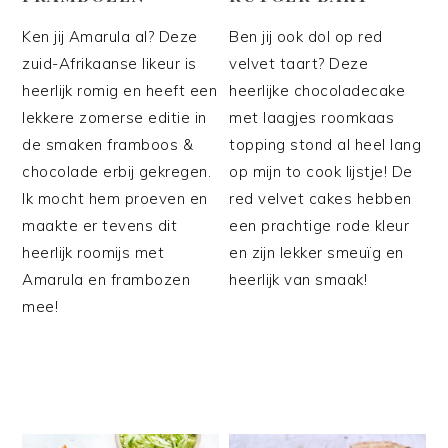
Ken jij Amarula al? Deze
Ben jij ook dol op red
zuid-Afrikaanse likeur is
velvet taart? Deze
heerlijk romig en heeft een
heerlijke chocoladecake
lekkere zomerse editie in
met laagjes roomkaas
de smaken framboos &
topping stond al heel lang
chocolade erbij gekregen.
op mijn to cook lijstje! De
Ik mocht hem proeven en
red velvet cakes hebben
maakte er tevens dit
een prachtige rode kleur
heerlijk roomijs met
en zijn lekker smeuïg en
Amarula en frambozen
heerlijk van smaak!
mee!