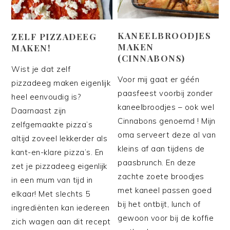
KANEELBROODJES
ZELF PIZZADEEG
MAKEN
MAKEN!
(CINNABONS)
Wist je dat zelf
Voor mij gaat er géén
pizzadeeg maken eigenlijk
paasfeest voorbij zonder
heel eenvoudig is?
kaneelbroodjes – ook wel
Daarnaast zijn
Cinnabons genoemd ! Mijn
zelfgemaakte pizza’s
oma serveert deze al van
altijd zoveel lekkerder als
kleins af aan tijdens de
kant-en-klare pizza’s. En
paasbrunch. En deze
zet je pizzadeeg eigenlijk
zachte zoete broodjes
in een mum van tijd in
met kaneel passen goed
elkaar! Met slechts 5
bij het ontbijt, lunch of
ingrediënten kan iedereen
gewoon voor bij de koffie
zich wagen aan dit recept