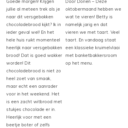
Goede morgen! Krijgen
Door Dorien – Deze
jullie al meteen trek als je
oktobermaand hebben we
naar dit versgebakken
wat te vieren! Betty is
chocoladebrood kijkt? Ik in
namelijk jarig en dat
ieder geval wel! En het
vieren we met taart. Veel
hele huis ruikt momenteel
taart. En vandaag staat
heerlijk naar versgebakken
een klassieke kruimelvlaai
brood! Dat is goed wakker
met banketbakkersroom
worden! Dit
op het menu.
chocoladebrood is niet zo
heel zoet van smaak,
maar echt een aanrader
voor in het weekend. Het
is een zacht witbrood met
stukjes chocolade er in.
Heerlijk voor met een
beetje boter of zelfs