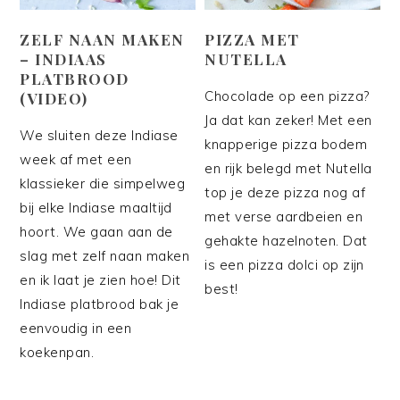
ZELF NAAN MAKEN
PIZZA MET
– INDIAAS
NUTELLA
PLATBROOD
Chocolade op een pizza?
(VIDEO)
Ja dat kan zeker! Met een
We sluiten deze Indiase
knapperige pizza bodem
week af met een
en rijk belegd met Nutella
klassieker die simpelweg
top je deze pizza nog af
bij elke Indiase maaltijd
met verse aardbeien en
hoort. We gaan aan de
gehakte hazelnoten. Dat
slag met zelf naan maken
is een pizza dolci op zijn
en ik laat je zien hoe! Dit
best!
Indiase platbrood bak je
eenvoudig in een
koekenpan.