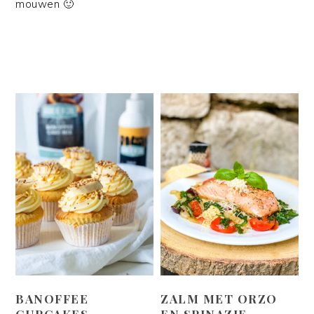
mouwen 🙂
BANOFFEE
ZALM MET ORZO
CUPCAKES
EN SPINAZIE