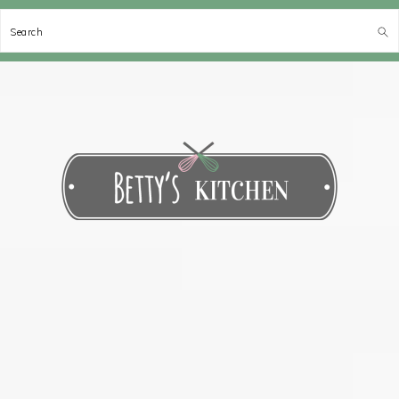
Search
Spring
Door
Spring
Spring
naar
naar
naar
naar
de
de
de
de
hoofdnavigatie
hoofd
eerste
voettekst
inhoud
sidebar