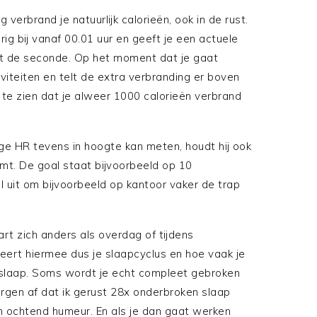
verbrand je natuurlijk calorieën, ook in de rust.
ig bij vanaf 00.01 uur en geeft je een actuele
ot de seconde. Op het moment dat je gaat
tiviteiten en telt de extra verbranding er boven
k om te zien dat je alweer 1000 calorieën verbrand
ge HR tevens in hoogte kan meten, houdt hij ook
imt. De goal staat bijvoorbeeld op 10
 uit om bijvoorbeeld op kantoor vaker de trap
rt zich anders als overdag of tijdens
reert hiermee dus je slaapcyclus en hoe vaak je
 slaap. Soms wordt je echt compleet gebroken
gen af dat ik gerust 28x onderbroken slaap
n ochtend humeur. En als je dan gaat werken