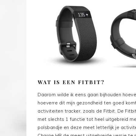
WAT IS EEN FITBIT?
Daarom wilde ik eens gaan bijhouden hoevee
hoeverre dit mijn gezondheid ten goed komt
activiteiten tracker, zoals de Fitbit. De Fitb
met slechts 1 functie tot heel uitgebreid met
polsbandje en deze meet letterlijk je activi
Charge HR de meest uitgebreide versie te 