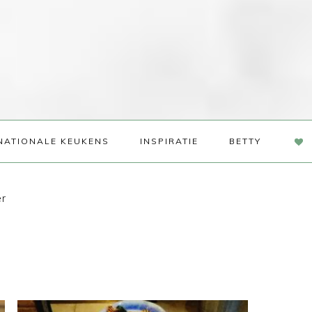
NAV
NATIONALE KEUKENS
INSPIRATIE
BETTY
SOC
ME
er