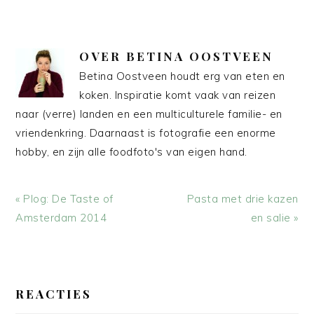
OVER
BETINA OOSTVEEN
Betina Oostveen houdt erg van eten en
koken. Inspiratie komt vaak van reizen
naar (verre) landen en een multiculturele familie- en
vriendenkring. Daarnaast is fotografie een enorme
hobby, en zijn alle foodfoto's van eigen hand.
Vorig
Volgend
« Plog: De Taste of
Pasta met drie kazen
bericht:
bericht:
Amsterdam 2014
en salie »
LEES
INTERACTIES
REACTIES