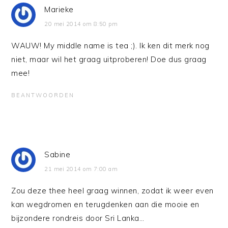
Marieke
20 mei 2014 om 8:50 pm
WAUW! My middle name is tea ;). Ik ken dit merk nog
niet, maar wil het graag uitproberen! Doe dus graag
mee!
BEANTWOORDEN
Sabine
21 mei 2014 om 7:00 am
Zou deze thee heel graag winnen, zodat ik weer even
kan wegdromen en terugdenken aan die mooie en
bijzondere rondreis door Sri Lanka…