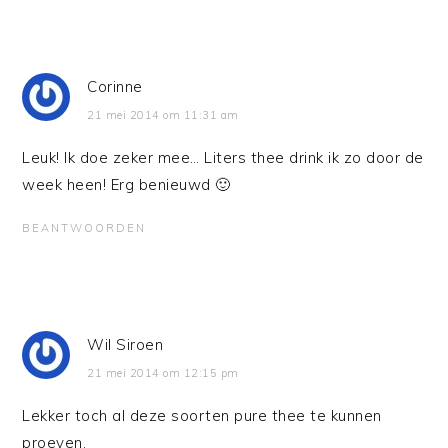
Corinne
21 mei 2014 om 11:31 am
Leuk! Ik doe zeker mee… Liters thee drink ik zo door de
week heen! Erg benieuwd 🙂
BEANTWOORDEN
Wil Siroen
21 mei 2014 om 12:15 pm
Lekker toch al deze soorten pure thee te kunnen
proeven.