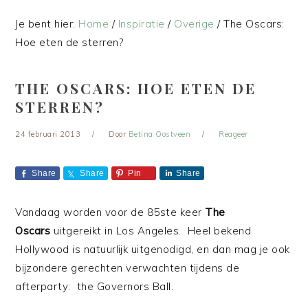
Je bent hier:
Home
/
Inspiratie
/
Overige
/
The Oscars:
Hoe eten de sterren?
THE OSCARS: HOE ETEN DE
STERREN?
24 februari 2013
Door
Betina Oostveen
Reageer
Share
Share
Pin
Share
Vandaag worden voor de 85ste keer
The
Oscars
uitgereikt in Los Angeles. Heel bekend
Hollywood is natuurlijk uitgenodigd, en dan mag je ook
bijzondere gerechten verwachten tijdens de
afterparty: the Governors Ball.