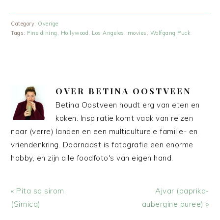
Category:
Overige
Tags:
Fine dining
,
Hollywood
,
Los Angeles
,
movies
,
Wolfgang Puck
OVER
BETINA OOSTVEEN
Betina Oostveen houdt erg van eten en
koken. Inspiratie komt vaak van reizen
naar (verre) landen en een multiculturele familie- en
vriendenkring. Daarnaast is fotografie een enorme
hobby, en zijn alle foodfoto's van eigen hand.
Vorig
Volgend
« Pita sa sirom
Ajvar (paprika-
bericht:
bericht:
(Sirnica)
aubergine puree) »