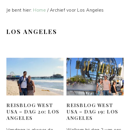
Je bent hier:
Home
/
Archief voor Los Angeles
LOS ANGELES
REISBLOG WEST
REISBLOG WEST
USA – DAG 20: LOS
USA – DAG 19: LOS
ANGELES
ANGELES
Vandaag is alweer de
Welkom bij dag 2 van ons