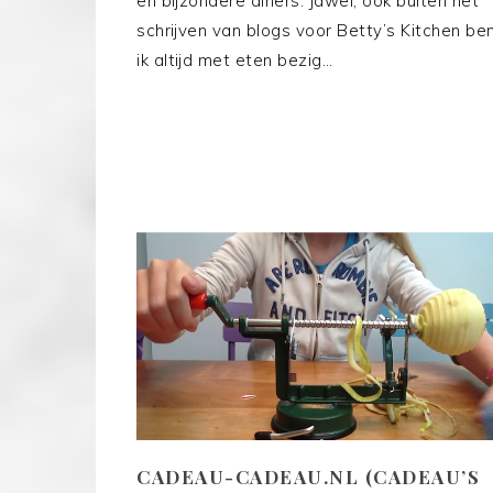
en bijzondere diners. Jawel, ook buiten het
schrijven van blogs voor Betty’s Kitchen be
ik altijd met eten bezig…
CADEAU-CADEAU.NL (CADEAU’S