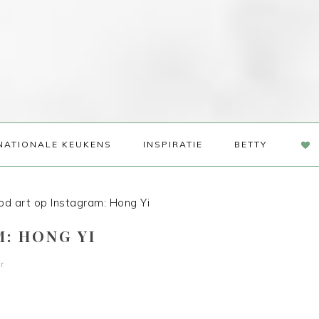
NAV
NATIONALE KEUKENS
INSPIRATIE
BETTY
SOC
ME
d art op Instagram: Hong Yi
: HONG YI
r