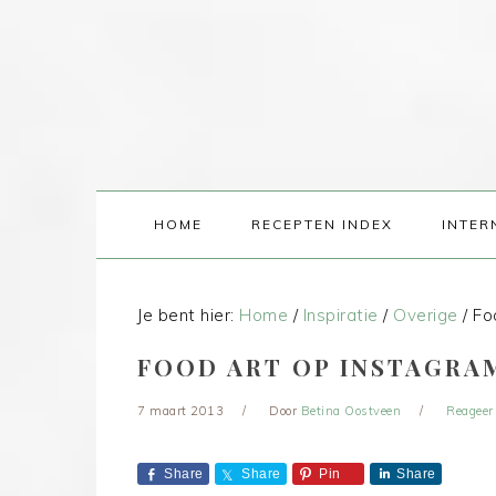
HOME
RECEPTEN INDEX
INTER
Je bent hier:
Home
/
Inspiratie
/
Overige
/
Foo
FOOD ART OP INSTAGRAM
7 maart 2013
Door
Betina Oostveen
Reageer
Share
Share
Pin
Share