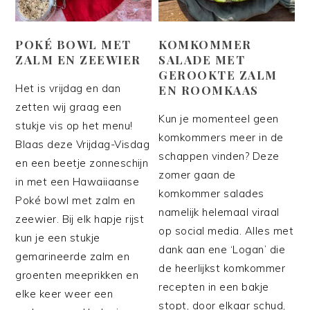
POKÉ BOWL MET
KOMKOMMER
ZALM EN ZEEWIER
SALADE MET
GEROOKTE ZALM
Het is vrijdag en dan
EN ROOMKAAS
zetten wij graag een
Kun je momenteel geen
stukje vis op het menu!
komkommers meer in de
Blaas deze Vrijdag-Visdag
schappen vinden? Deze
en een beetje zonneschijn
zomer gaan de
in met een Hawaiiaanse
komkommer salades
Poké bowl met zalm en
namelijk helemaal viraal
zeewier. Bij elk hapje rijst
op social media. Alles met
kun je een stukje
dank aan ene ‘Logan’ die
gemarineerde zalm en
de heerlijkst komkommer
groenten meeprikken en
recepten in een bakje
elke keer weer een
stopt, door elkaar schud,