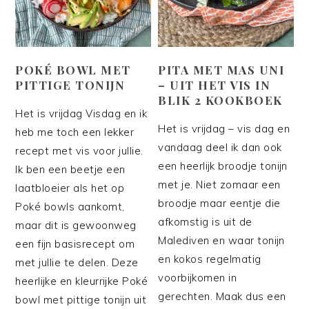
POKÉ BOWL MET
PITA MET MAS UNI
PITTIGE TONIJN
– UIT HET VIS IN
BLIK 2 KOOKBOEK
Het is vrijdag Visdag en ik
Het is vrijdag – vis dag en
heb me toch een lekker
vandaag deel ik dan ook
recept met vis voor jullie.
een heerlijk broodje tonijn
Ik ben een beetje een
met je. Niet zomaar een
laatbloeier als het op
broodje maar eentje die
Poké bowls aankomt,
afkomstig is uit de
maar dit is gewoonweg
Malediven en waar tonijn
een fijn basisrecept om
en kokos regelmatig
met jullie te delen. Deze
voorbijkomen in
heerlijke en kleurrijke Poké
gerechten. Maak dus een
bowl met pittige tonijn uit