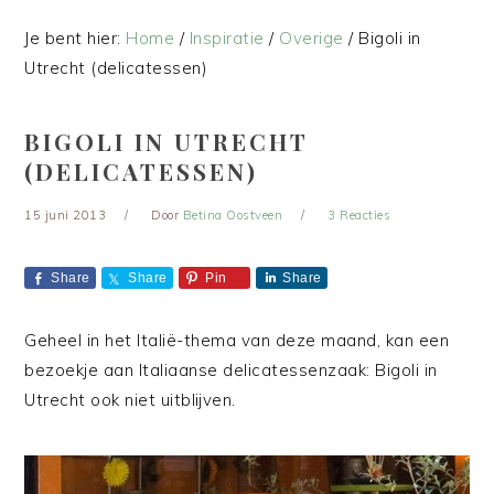
Je bent hier:
Home
/
Inspiratie
/
Overige
/
Bigoli in
Utrecht (delicatessen)
BIGOLI IN UTRECHT
(DELICATESSEN)
15 juni 2013
Door
Betina Oostveen
3 Reacties
Share
Share
Pin
Share
Geheel in het Italië-thema van deze maand, kan een
bezoekje aan Italiaanse delicatessenzaak: Bigoli in
Utrecht ook niet uitblijven.