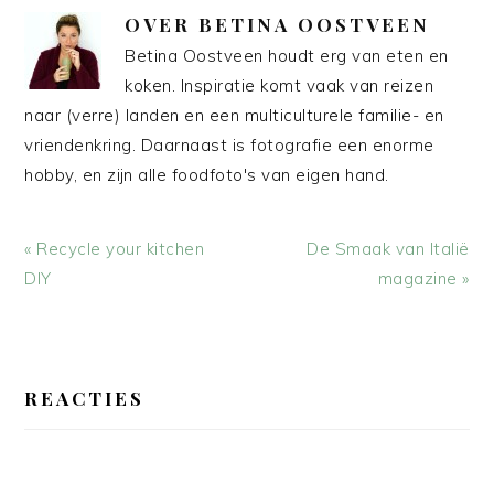
OVER
BETINA OOSTVEEN
Betina Oostveen houdt erg van eten en
koken. Inspiratie komt vaak van reizen
naar (verre) landen en een multiculturele familie- en
vriendenkring. Daarnaast is fotografie een enorme
hobby, en zijn alle foodfoto's van eigen hand.
Vorig
Volgend
« Recycle your kitchen
De Smaak van Italië
bericht:
bericht:
DIY
magazine »
LEES
INTERACTIES
REACTIES