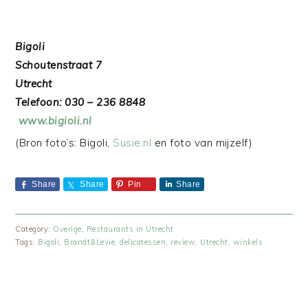
Bigoli
Schoutenstraat 7
Utrecht
Telefoon: 030 – 236 8848
www.bigioli.nl
(Bron foto’s: Bigoli,
Susie.nl
en foto van mijzelf)
Share
Share
Pin
Share
Category:
Overige
,
Restaurants in Utrecht
Tags:
Bigoli
,
Brandt&Levie
,
delicatessen
,
review
,
Utrecht
,
winkels