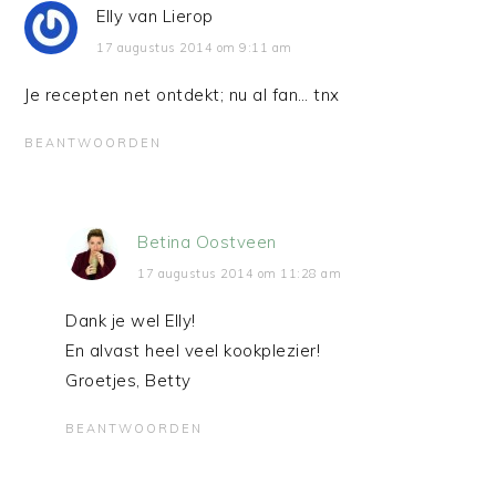
Elly van Lierop
17 augustus 2014 om 9:11 am
Je recepten net ontdekt; nu al fan… tnx
BEANTWOORDEN
Betina Oostveen
17 augustus 2014 om 11:28 am
Dank je wel Elly!
En alvast heel veel kookplezier!
Groetjes, Betty
BEANTWOORDEN