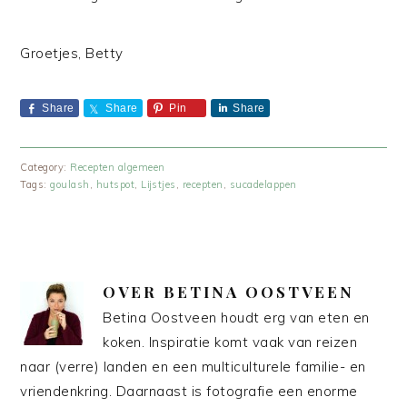
Groetjes, Betty
Share
Share
Pin
Share
Category:
Recepten algemeen
Tags:
goulash
,
hutspot
,
Lijstjes
,
recepten
,
sucadelappen
OVER
BETINA OOSTVEEN
Betina Oostveen houdt erg van eten en
koken. Inspiratie komt vaak van reizen
naar (verre) landen en een multiculturele familie- en
vriendenkring. Daarnaast is fotografie een enorme