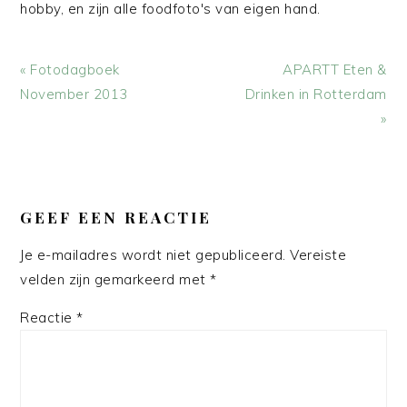
hobby, en zijn alle foodfoto's van eigen hand.
Vorig
Volgend
« Fotodagboek
APARTT Eten &
bericht:
bericht:
November 2013
Drinken in Rotterdam
»
LEES
INTERACTIES
GEEF EEN REACTIE
Je e-mailadres wordt niet gepubliceerd.
Vereiste
velden zijn gemarkeerd met
*
Reactie
*