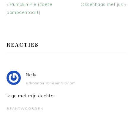
Vorig
Volgend
« Pumpkin Pie (zoete
Ossenhaas met jus »
bericht:
bericht:
pompoentaart)
LEES
INTERACTIES
REACTIES
Nelly
6 december 2014 om 9:07 am
Ik ga met mijn dochter
BEANTWOORDEN