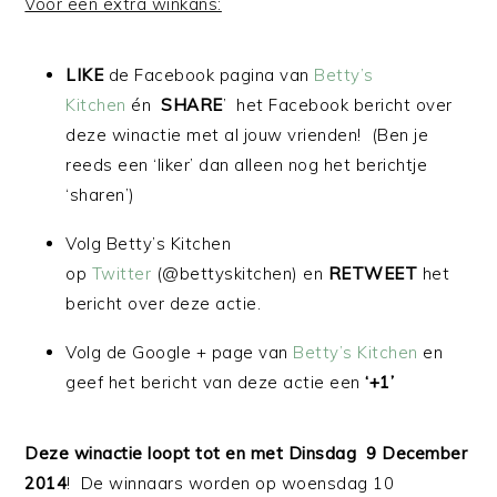
Voor een extra winkans:
LIKE
de Facebook pagina van
Betty’s
Kitchen
én
SHARE
’ het Facebook bericht over
deze winactie met al jouw vrienden! (Ben je
reeds een ‘liker’ dan alleen nog het berichtje
‘sharen’)
Volg Betty’s Kitchen
op
Twitter
(@bettyskitchen) en
RETWEET
het
bericht over deze actie.
Volg de Google + page van
Betty’s Kitchen
en
geef het bericht van deze actie een
‘+1’
Deze winactie loopt tot en met Dinsdag 9 December
2014
! De winnaars worden op woensdag 10