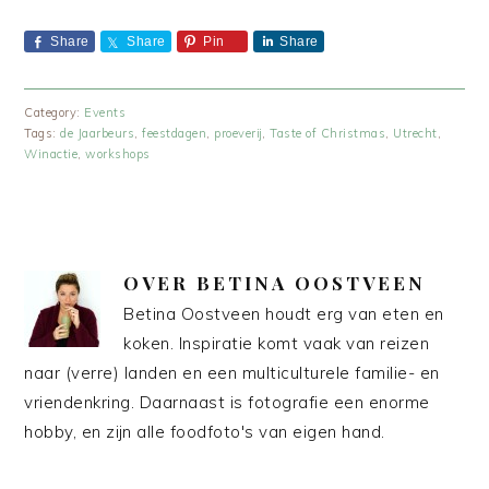
Share
Share
Pin
Share
Category:
Events
Tags:
de Jaarbeurs
,
feestdagen
,
proeverij
,
Taste of Christmas
,
Utrecht
,
Winactie
,
workshops
OVER
BETINA OOSTVEEN
Betina Oostveen houdt erg van eten en
koken. Inspiratie komt vaak van reizen
naar (verre) landen en een multiculturele familie- en
vriendenkring. Daarnaast is fotografie een enorme
hobby, en zijn alle foodfoto's van eigen hand.