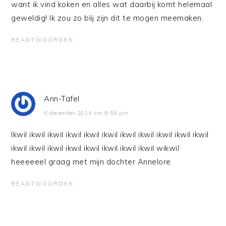
want ik vind koken en alles wat daarbij komt helemaal
geweldig! Ik zou zo blij zijn dit te mogen meemaken.
BEANTWOORDEN
Ann-Tafel
6 december 2014 om 9:59 pm
Ikwil ikwil ikwil ikwil ikwil ikwil ikwil ikwil ikwil ikwil ikwil
ikwil ikwil ikwil ikwil ikwil ikwil ikwil ikwil wikwil
heeeeeel graag met mijn dochter Annelore
BEANTWOORDEN