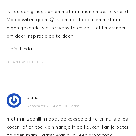
Ik zou dan graag samen met mijn man en beste vriend
Marco willen gaan! 🙂 Ik ben net begonnen met mijn
eigen gezonde & pure website en zou het leuk vinden
om daar inspiratie op te doen!
Liefs, Linda
BEANTWOORDEN
diana
6 december 2014 om 10:52 am
met mijn zoon!!! hij doet de koksopleiding en nu is alles
koken…af en toe klein handje in de keuken: kan je beter
zo doen mam! Laatst was hij bij een groot food