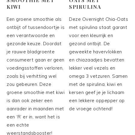
KIWI
SPIRULINA
Een groene smoothie als
Deze Overnight Chia-Oats
ontbijt of tussendoortje is
met spirulina staat garant
een verantwoorde en
voor een kleurrijk en
gezonde keuze. Doordat
gezond ontbijt. De
je rauwe bladgroente
geweekte havervlokken
consumeert gaan er geen
en chiazaadjes bevatten
voedingsstoffen verloren,
lekker veel vezels en
zoals bij verhitting wel
omega 3 vetzuren. Samen
zou gebeuren. Deze
met de spirulina, kiwi en
groene smoothie met kiwi
kersen geef je je lichaam
is dan ook zeker een
een lekkere oppepper op
aanrader in maanden met
de vroege ochtend!
een ‘R’ er in, want het is
een echte
weerstandsbooster!