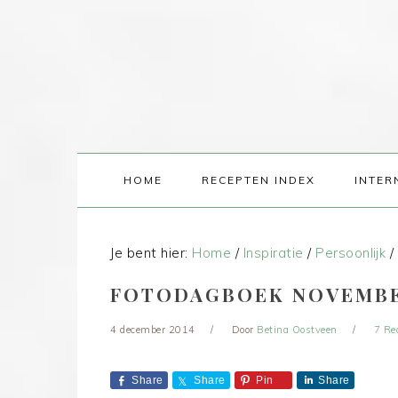
HOME
RECEPTEN INDEX
INTER
Je bent hier:
Home
/
Inspiratie
/
Persoonlijk
/
FOTODAGBOEK NOVEMBE
4 december 2014
Door
Betina Oostveen
7 Re
Share
Share
Pin
Share