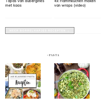
Tapas van aubergines
4x Flammkuchen maken
met kaas
van wraps (video)
MEER BORRELHAPJES RECEPTEN →
#PASTA