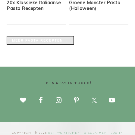
20x Klassieke Italiaanse
Groene Monster Pasta
Pasta Recepten
(Halloween)
MEER PASTA RECEPTEN →
FOOTER
LETS STAY IN TOUCH!
COPYRIGHT © 2026
BETTY'S KITCHEN
·
DISCLAIMER
·
LOG IN