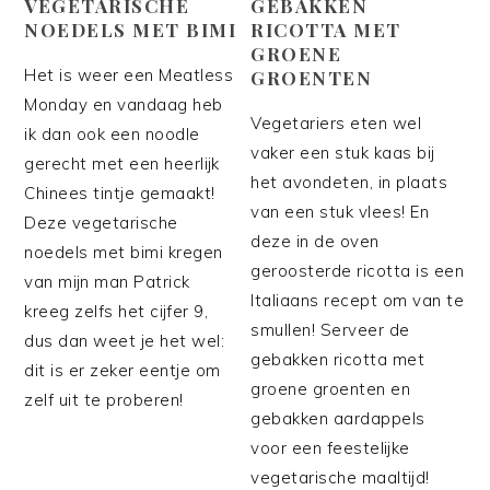
VEGETARISCHE
GEBAKKEN
NOEDELS MET BIMI
RICOTTA MET
GROENE
Het is weer een Meatless
GROENTEN
Monday en vandaag heb
Vegetariers eten wel
ik dan ook een noodle
vaker een stuk kaas bij
gerecht met een heerlijk
het avondeten, in plaats
Chinees tintje gemaakt!
van een stuk vlees! En
Deze vegetarische
deze in de oven
noedels met bimi kregen
geroosterde ricotta is een
van mijn man Patrick
Italiaans recept om van te
kreeg zelfs het cijfer 9,
smullen! Serveer de
dus dan weet je het wel:
gebakken ricotta met
dit is er zeker eentje om
groene groenten en
zelf uit te proberen!
gebakken aardappels
voor een feestelijke
vegetarische maaltijd!