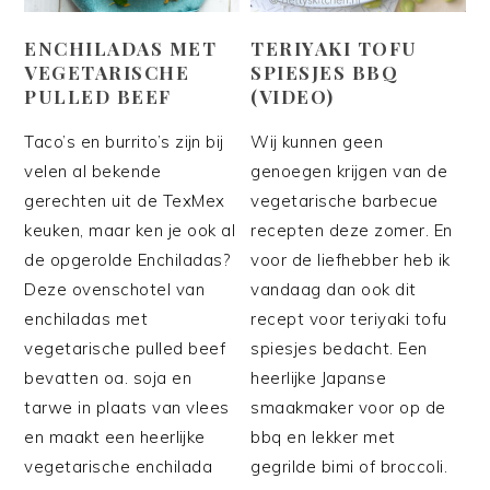
ENCHILADAS MET
TERIYAKI TOFU
VEGETARISCHE
SPIESJES BBQ
PULLED BEEF
(VIDEO)
Taco’s en burrito’s zijn bij
Wij kunnen geen
velen al bekende
genoegen krijgen van de
gerechten uit de TexMex
vegetarische barbecue
keuken, maar ken je ook al
recepten deze zomer. En
de opgerolde Enchiladas?
voor de liefhebber heb ik
Deze ovenschotel van
vandaag dan ook dit
enchiladas met
recept voor teriyaki tofu
vegetarische pulled beef
spiesjes bedacht. Een
bevatten oa. soja en
heerlijke Japanse
tarwe in plaats van vlees
smaakmaker voor op de
en maakt een heerlijke
bbq en lekker met
vegetarische enchilada
gegrilde bimi of broccoli.