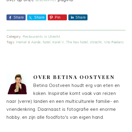
Share
Share
Pin
Share
Category:
Restaurants in Utrecht
Tags:
Hemel & Aarde
,
hotel
,
Karel V
,
The Nox hotel
,
Utrecht
,
Vito Reekers
OVER
BETINA OOSTVEEN
Betina Oostveen houdt erg van eten en
koken. Inspiratie komt vaak van reizen
naar (verre) landen en een multiculturele familie- en
vriendenkring. Daarnaast is fotografie een enorme
hobby, en zijn alle foodfoto's van eigen hand.