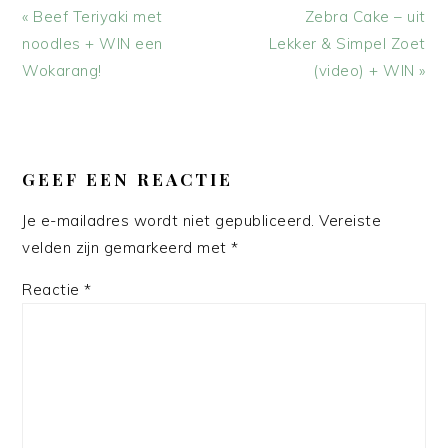
Vorig
Volgend
« Beef Teriyaki met
Zebra Cake – uit
bericht:
bericht:
noodles + WIN een
Lekker & Simpel Zoet
Wokarang!
(video) + WIN »
LEES
INTERACTIES
GEEF EEN REACTIE
Je e-mailadres wordt niet gepubliceerd.
Vereiste
velden zijn gemarkeerd met
*
Reactie
*