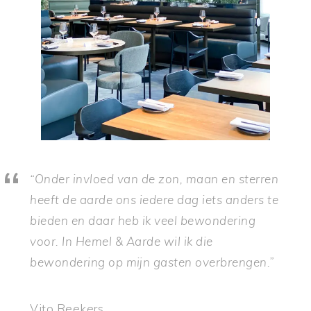
“Onder invloed van de zon, maan en sterren
heeft de aarde ons iedere dag iets anders te
bieden en daar heb ik veel bewondering
voor. In Hemel & Aarde wil ik die
bewondering op mijn gasten overbrengen.”
Vito Reekers