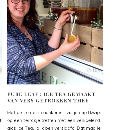
PURE LEAF : ICE TEA GEMAAKT
VAN VERS GETROKKEN THEE
Met de zomer in aankomst, zul je mij dikwijls
t
op een terrasje treffen met een verkoelend
glas Ice Tea. Ja ik ben verslaafd! Dat mag je