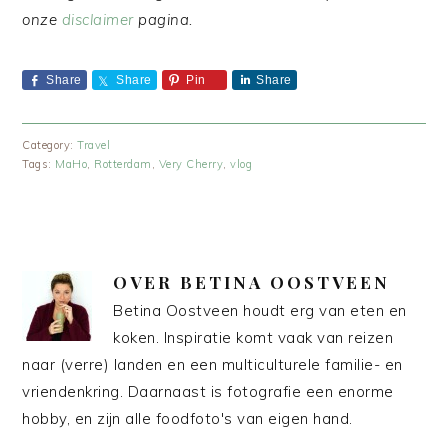
onze
disclaimer
pagina.
Share
Share
Pin
Share
Category:
Travel
Tags:
MaHo
,
Rotterdam
,
Very Cherry
,
vlog
OVER
BETINA OOSTVEEN
Betina Oostveen houdt erg van eten en
koken. Inspiratie komt vaak van reizen
naar (verre) landen en een multiculturele familie- en
vriendenkring. Daarnaast is fotografie een enorme
hobby, en zijn alle foodfoto's van eigen hand.