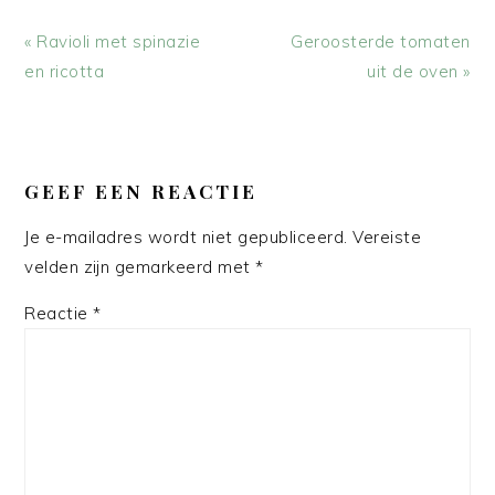
Vorig
Volgend
« Ravioli met spinazie
Geroosterde tomaten
bericht:
bericht:
en ricotta
uit de oven »
LEES
INTERACTIES
GEEF EEN REACTIE
Je e-mailadres wordt niet gepubliceerd.
Vereiste
velden zijn gemarkeerd met
*
Reactie
*