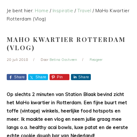
Je bent hier:
Home
/
Inspiratie
/
Travel
/
MaHo Kwartier
Rotterdam (Vlog)
MAHO KWARTIER ROTTERDAM
(VLOG)
20 juli 2018
Door
Betina Oostveen
Reageer
Share
Share
Pin
Share
Op slechts 2 minuten van Station Blaak bevind zicht
het MaHo kwartier in Rotterdam. Een fijne buurt met
toffe (vintage) winkels, heerlijke food hotspots en
meer. Ik maakte een vlog en neem jullie graag mee
langs o.a. healthy acai bowls, luxe patat en de eerste
echte cookie dough bar van Nederland!