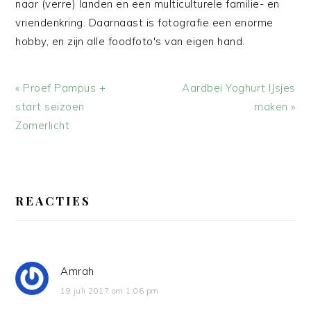
naar (verre) landen en een multiculturele familie- en
vriendenkring. Daarnaast is fotografie een enorme
hobby, en zijn alle foodfoto's van eigen hand.
Vorig
Volgend
« Proef Pampus +
Aardbei Yoghurt IJsjes
bericht:
bericht:
start seizoen
maken »
Zomerlicht
LEES
INTERACTIES
REACTIES
Amrah
19 juli 2017 om 1:06 pm