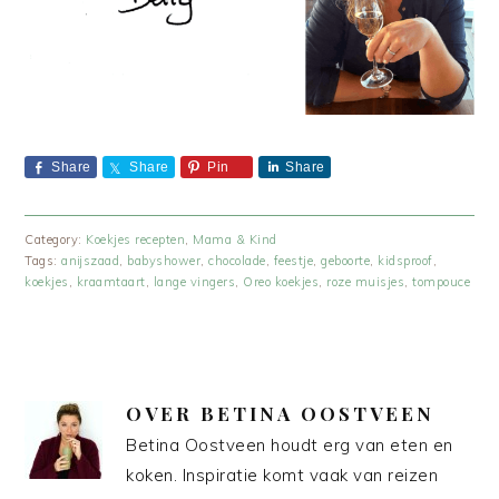
Share
Share
Pin
Share
Category:
Koekjes recepten
,
Mama & Kind
Tags:
anijszaad
,
babyshower
,
chocolade
,
feestje
,
geboorte
,
kidsproof
,
koekjes
,
kraamtaart
,
lange vingers
,
Oreo koekjes
,
roze muisjes
,
tompouce
OVER
BETINA OOSTVEEN
Betina Oostveen houdt erg van eten en
koken. Inspiratie komt vaak van reizen