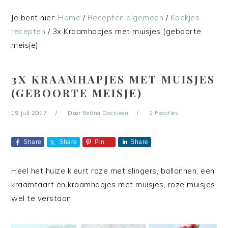
Je bent hier:
Home
/
Recepten algemeen
/
Koekjes
recepten
/
3x Kraamhapjes met muisjes (geboorte
meisje)
3X KRAAMHAPJES MET MUISJES
(GEBOORTE MEISJE)
19 juli 2017
Door
Betina Oostveen
2 Reacties
Share
Share
Pin
Share
Heel het huize kleurt roze met slingers, ballonnen, een
kraamtaart en kraamhapjes met muisjes, roze muisjes
wel te verstaan.